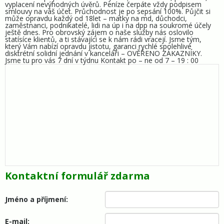
vyplacení nevýhodných úvěrů. Peníze čerpáte vždy podpisem
smlouvy na váš účet. Průchodnost je po sepsání 100%. Půjčit si
může opravdu každý od 18let – matky na md, důchodci,
zaměstnanci, podnikatelé, lidi na úp i na dpp na soukromé účely
ještě dnes. Pro obrovský zájem o naše služby nás oslovilo
statísíce klientů, a ti stávajíci se k nám rádi vracejí. Jsme tým,
který Vám nabízí opravdu jistotu, garanci rychlé spolehlivé
disktrétní solidní jednání v kanceláři – OVĚŘENO ZÁKAZNÍKY.
Jsme tu pro vás 7 dní v týdnu Kontakt po – ne od 7 – 19 : 00
Kontaktní formulář zdarma
Jméno a příjmení:
E-mail: