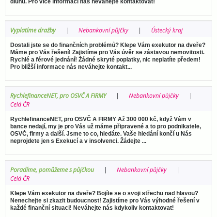
dluhů. Pro více informací nás neváhejte kontaktovat!
Vyplatíme dražby
Nebankovní půjčky
Ústecký kraj
Dostali jste se do finančních problémů? Klepe Vám exekutor na dveře?
Máme pro Vás řešení! Zajistíme pro Vás úvěr se zástavou nemovitosti.
Rychlé a férové jednání! Žádné skryté poplatky, nic neplatíte předem!
Pro bližší informace nás neváhejte kontakt...
RychlefinanceNET, pro OSVČ A FIRMY
Nebankovní půjčky
Celá ČR
RychlefinanceNET, pro OSVČ A FIRMY Až 300 000 kč, když Vám v
bance nedají, my je pro Vás už máme připravené a to pro podnikatele,
OSVČ, firmy a další. Jsme to co, hledáte. Vaše hledání končí u Nás
neprojdete jen s Exekucí a v insolvenci. Žádejte ...
Poradíme, pomůžeme s půjčkou
Nebankovní půjčky
Celá ČR
Klepe Vám exekutor na dveře? Bojíte se o svoji střechu nad hlavou?
Nenechejte si zkazit budoucnost! Zajistíme pro Vás výhodné řešení v
každé finanční situaci! Neváhejte nás kdykoliv kontaktovat!