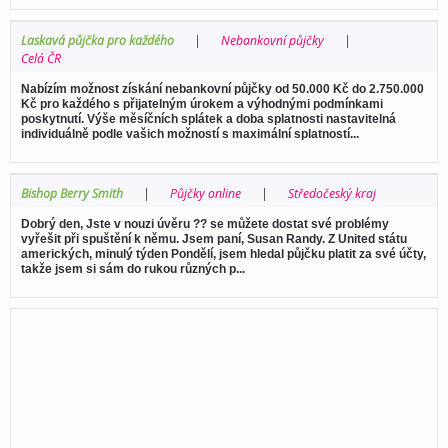
Laskavá půjčka pro každého
Nebankovní půjčky
Celá ČR
Nabízím možnost získání nebankovní půjčky od 50.000 Kč do 2.750.000
Kč pro každého s přijatelným úrokem a výhodnými podmínkami
poskytnutí. Výše měsíčních splátek a doba splatnosti nastavitelná
individuálně podle vašich možností s maximální splatností...
Bishop Berry Smith
Půjčky online
Středočeský kraj
Dobrý den, Jste v nouzi úvěru ?? se můžete dostat své problémy
vyřešit při spuštění k němu. Jsem paní, Susan Randy. Z United státu
amerických, minulý týden Pondělí, jsem hledal půjčku platit za své účty,
takže jsem si sám do rukou různých p...