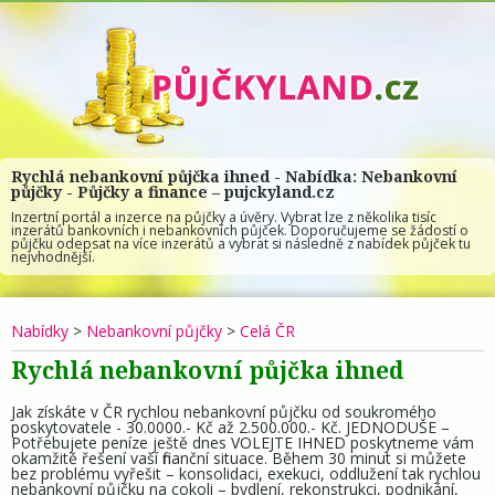
Rychlá nebankovní půjčka ihned - Nabídka: Nebankovní
půjčky - Půjčky a finance – pujckyland.cz
Inzertní portál a inzerce na půjčky a úvěry. Vybrat lze z několika tisíc
inzerátů bankovních i nebankovních půjček. Doporučujeme se žádostí o
půjčku odepsat na více inzerátů a vybrat si následně z nabídek půjček tu
nejvhodnější.
Nabídky
>
Nebankovní půjčky
>
Celá ČR
Rychlá nebankovní půjčka ihned
Jak získáte v ČR rychlou nebankovní půjčku od soukromého
poskytovatele - 30.0000.- Kč až 2.500.000.- Kč. JEDNODUŠE –
Potřebujete peníze ještě dnes VOLEJTE IHNED poskytneme vám
okamžitě řešení vaší finanční situace. Během 30 minut si můžete
bez problému vyřešit – konsolidaci, exekuci, oddlužení tak rychlou
nebankovní půjčku na cokoli – bydlení, rekonstrukci, podnikání,