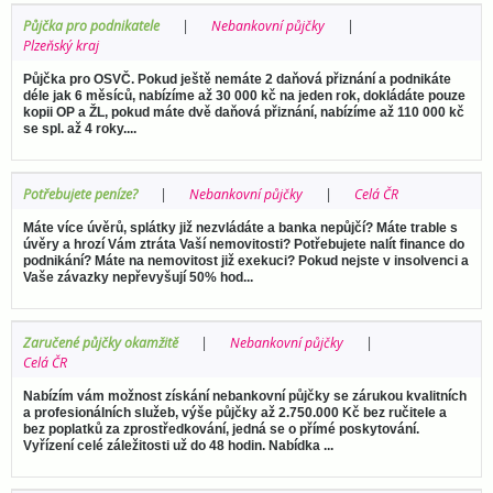
Půjčka pro podnikatele
Nebankovní půjčky
Plzeňský kraj
Půjčka pro OSVČ. Pokud ještě nemáte 2 daňová přiznání a podnikáte
déle jak 6 měsíců, nabízíme až 30 000 kč na jeden rok, dokládáte pouze
kopii OP a ŽL, pokud máte dvě daňová přiznání, nabízíme až 110 000 kč
se spl. až 4 roky....
Potřebujete peníze?
Nebankovní půjčky
Celá ČR
Máte více úvěrů, splátky již nezvládáte a banka nepůjčí? Máte trable s
úvěry a hrozí Vám ztráta Vaší nemovitosti? Potřebujete nalít finance do
podnikání? Máte na nemovitost již exekuci? Pokud nejste v insolvenci a
Vaše závazky nepřevyšují 50% hod...
Zaručené půjčky okamžitě
Nebankovní půjčky
Celá ČR
Nabízím vám možnost získání nebankovní půjčky se zárukou kvalitních
a profesionálních služeb, výše půjčky až 2.750.000 Kč bez ručitele a
bez poplatků za zprostředkování, jedná se o přímé poskytování.
Vyřízení celé záležitosti už do 48 hodin. Nabídka ...