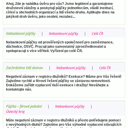
Ahoj, Zde je nabídka úvěru pro vás? Jsme legitimní a garantujeme
družstevní záložny a poskytují půjčky jednotlivcům, vládě institucí,
církví a obchodních organizací a lidí všeho druhu. Aplikujte dnes na
jakýkoli druh úvěru, jako osobní, nezabez...
Nebankovní půjčky
Nebankovní půjčky
Celá ČR
Nebankovní půjčky od prověřených společností pro zaměstnance,
důchodce, OSVČ. Pracuji jako samostatný zprostředkovatel a
spolupracuji s více věřiteli. Vyřízení po celé ČR.
Zachráníme Váš domov
Nebankovní půjčky
Celá ČR
Negativní záznam v registru dlužníků? Exekuce? Máme pro Vás řešení!
Zajistíme rychlé a férové řešení půjčky se zástavou nemovitosti.
Dokážeme zařídit vyplacení Vaší exekuce i dražby! Neváhejte a
kontaktujte nás.
Půjčka – férové jednání
Nebankovní půjčky
Ústecký kraj
Máte negativní záznam v registru dlužníků a přesto potřebujete pomoci
z nevýhodných dluhů? Zajistíme pro Vás výhodné vyplacení stávajících