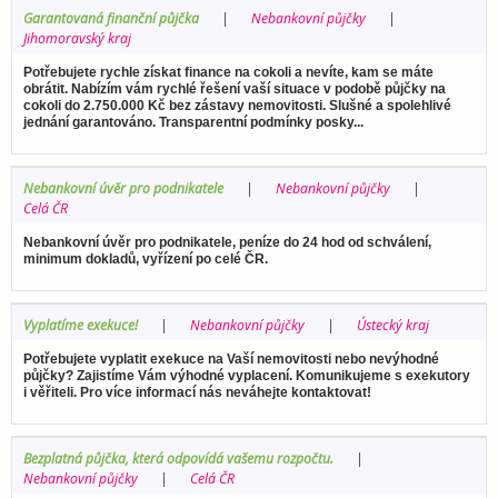
Garantovaná finanční půjčka
Nebankovní půjčky
Jihomoravský kraj
Potřebujete rychle získat finance na cokoli a nevíte, kam se máte
obrátit. Nabízím vám rychlé řešení vaší situace v podobě půjčky na
cokoli do 2.750.000 Kč bez zástavy nemovitosti. Slušné a spolehlivé
jednání garantováno. Transparentní podmínky posky...
Nebankovní úvěr pro podnikatele
Nebankovní půjčky
Celá ČR
Nebankovní úvěr pro podnikatele, peníze do 24 hod od schválení,
minimum dokladů, vyřízení po celé ČR.
Vyplatíme exekuce!
Nebankovní půjčky
Ústecký kraj
Potřebujete vyplatit exekuce na Vaší nemovitosti nebo nevýhodné
půjčky? Zajistíme Vám výhodné vyplacení. Komunikujeme s exekutory
i věřiteli. Pro více informací nás neváhejte kontaktovat!
Bezplatná půjčka, která odpovídá vašemu rozpočtu.
Nebankovní půjčky
Celá ČR